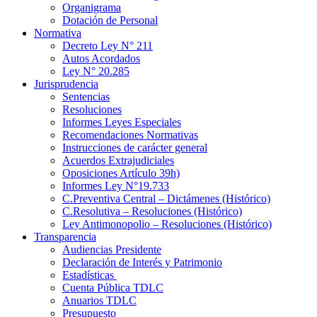
Organigrama
Dotación de Personal
Normativa
Decreto Ley N° 211
Autos Acordados
Ley N° 20.285
Jurisprudencia
Sentencias
Resoluciones
Informes Leyes Especiales
Recomendaciones Normativas
Instrucciones de carácter general
Acuerdos Extrajudiciales
Oposiciones Artículo 39h)
Informes Ley N°19.733
C.Preventiva Central – Dictámenes (Histórico)
C.Resolutiva – Resoluciones (Histórico)
Ley Antimonopolio – Resoluciones (Histórico)
Transparencia
Audiencias Presidente
Declaración de Interés y Patrimonio
Estadísticas
Cuenta Pública TDLC
Anuarios TDLC
Presupuesto