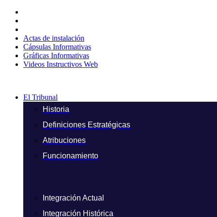
Ir
al
contenido
Actas de instalación
Cápsulas Informativas
Gráficas Informativas
Videos Instructivos Web
El Tribunal
Historia
Definiciones Estratégicas
Atribuciones
Funcionamiento
Integración Actual
Integración Histórica