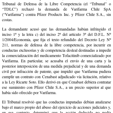
Tribunal de Defensa de la Libre Competencia (el “Tribunal” o
“TDLC”) rechazó la demanda de Varifarma Chile SpA
(“Varifarma”) contra Pfizer Products Inc. y Pfizer Chile S.A., sin
costas.
La demandante acusó que las demandadas habían infringido el
inciso 1º y la letra c) del inciso 2º del artículo 3º del D.F.L. Nº
1/2004/Economía, que fija el texto refundido del Decreto Ley Nº
211, normas de defensa de la libre competencia, por incurrir en
conductas exclusorias y de competencia desleal destinadas a impedir
la comercialización del medicamento Tofacitinib comercializado por
Varifarma. En particular, se acusaba el envío de una carta y la
posterior interposición de una medida prejudicial y de una demanda
civil por infracción de patente, que impidió que Varifarma pudiera
cumplir un contrato con Cenabast adjudicado vía licitación, relativo
a la Ley Ricarte Soto. Ello derivó en que Cenabast debiera contratar
ese suministro con Pfizer Chile S.A., a un precio superior al que
había sido ofrecido por Varifarma.
El Tribunal resolvió que las conductas imputadas debían analizarse
bajo el marco propio del abuso del ejercicio de acciones judiciales y,
en ese contexto, determinó que la acción deducida no podía