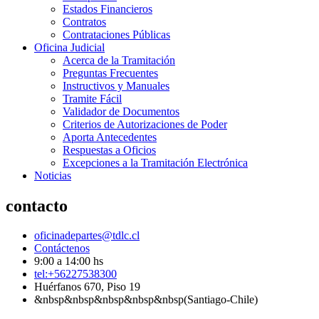
Estados Financieros
Contratos
Contrataciones Públicas
Oficina Judicial
Acerca de la Tramitación
Preguntas Frecuentes
Instructivos y Manuales
Tramite Fácil
Validador de Documentos
Criterios de Autorizaciones de Poder
Aporta Antecedentes
Respuestas a Oficios
Excepciones a la Tramitación Electrónica
Noticias
contacto
oficinadepartes@tdlc.cl
Contáctenos
9:00 a 14:00 hs
tel:+56227538300
Huérfanos 670, Piso 19
&nbsp&nbsp&nbsp&nbsp&nbsp(Santiago-Chile)