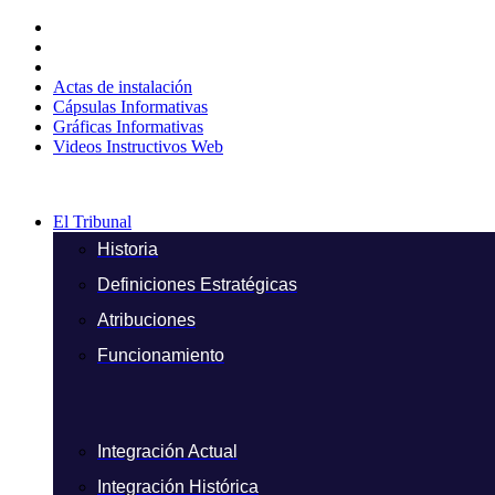
Ir
al
contenido
Actas de instalación
Cápsulas Informativas
Gráficas Informativas
Videos Instructivos Web
El Tribunal
Historia
Definiciones Estratégicas
Atribuciones
Funcionamiento
Integración Actual
Integración Histórica