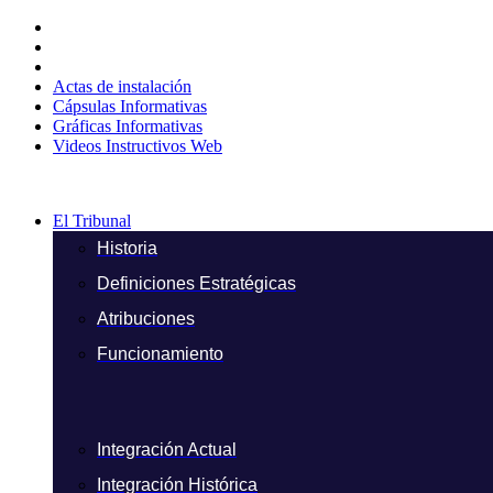
Ir
al
contenido
Actas de instalación
Cápsulas Informativas
Gráficas Informativas
Videos Instructivos Web
El Tribunal
Historia
Definiciones Estratégicas
Atribuciones
Funcionamiento
Integración Actual
Integración Histórica