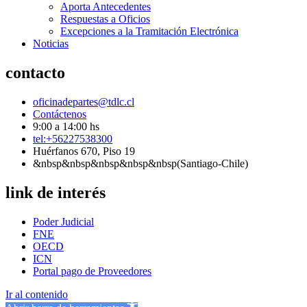
Aporta Antecedentes
Respuestas a Oficios
Excepciones a la Tramitación Electrónica
Noticias
contacto
oficinadepartes@tdlc.cl
Contáctenos
9:00 a 14:00 hs
tel:+56227538300
Huérfanos 670, Piso 19
&nbsp&nbsp&nbsp&nbsp&nbsp(Santiago-Chile)
link de interés
Poder Judicial
FNE
OECD
ICN
Portal pago de Proveedores
Ir al contenido