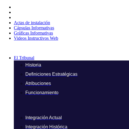
Ir
al
contenido
Actas de instalación
Cápsulas Informativas
Gráficas Informativas
Videos Instructivos Web
El Tribunal
Historia
Definiciones Estratégicas
Atribuciones
Funcionamiento
Integración Actual
Integración Histórica