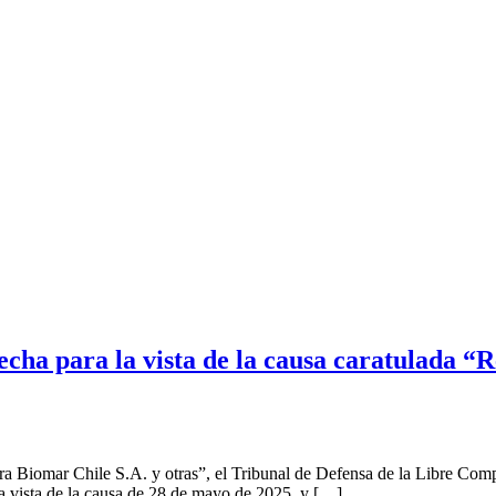
echa para la vista de la causa caratulada 
 Biomar Chile S.A. y otras”, el Tribunal de Defensa de la Libre Comp
a vista de la causa de 28 de mayo de 2025, y […]