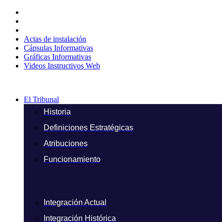
Ir
al
contenido
Actas de instalación
Cápsulas Informativas
Gráficas Informativas
Videos Instructivos Web
El Tribunal
Historia
Definiciones Estratégicas
Atribuciones
Funcionamiento
Integración Actual
Integración Histórica