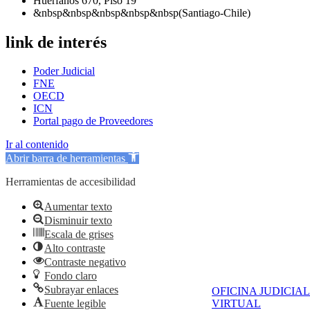
Huérfanos 670, Piso 19
&nbsp&nbsp&nbsp&nbsp&nbsp(Santiago-Chile)
link de interés
Poder Judicial
FNE
OECD
ICN
Portal pago de Proveedores
Ir al contenido
Abrir barra de herramientas
Herramientas de accesibilidad
Aumentar texto
Disminuir texto
Escala de grises
Alto contraste
Contraste negativo
Fondo claro
Subrayar enlaces
OFICINA JUDICIAL
VIRTUAL
Fuente legible