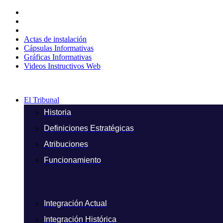
Ir
al
contenido
Actas de instalación
Cápsulas Informativas
Gráficas Informativas
Videos Instructivos Web
El Tribunal
Historia
Definiciones Estratégicas
Atribuciones
Funcionamiento
Integración Actual
Integración Histórica