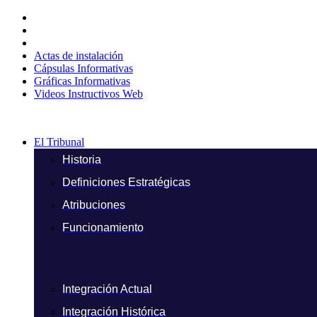
Ir
al
contenido
Actas de instalación
Cápsulas Informativas
Gráficas Informativas
Videos Instructivos Web
El Tribunal
Historia
Definiciones Estratégicas
Atribuciones
Funcionamiento
Integración Actual
Integración Histórica