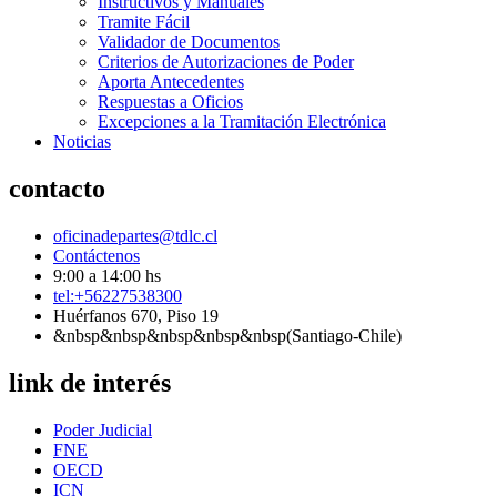
Instructivos y Manuales
Tramite Fácil
Validador de Documentos
Criterios de Autorizaciones de Poder
Aporta Antecedentes
Respuestas a Oficios
Excepciones a la Tramitación Electrónica
Noticias
contacto
oficinadepartes@tdlc.cl
Contáctenos
9:00 a 14:00 hs
tel:+56227538300
Huérfanos 670, Piso 19
&nbsp&nbsp&nbsp&nbsp&nbsp(Santiago-Chile)
link de interés
Poder Judicial
FNE
OECD
ICN