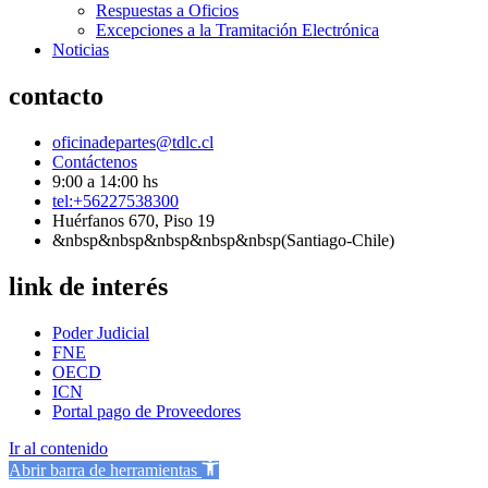
Respuestas a Oficios
Excepciones a la Tramitación Electrónica
Noticias
contacto
oficinadepartes@tdlc.cl
Contáctenos
9:00 a 14:00 hs
tel:+56227538300
Huérfanos 670, Piso 19
&nbsp&nbsp&nbsp&nbsp&nbsp(Santiago-Chile)
link de interés
Poder Judicial
FNE
OECD
ICN
Portal pago de Proveedores
Ir al contenido
Abrir barra de herramientas