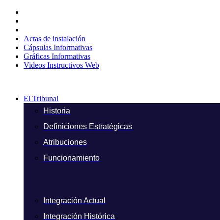
Ir
al
contenido
Actas de instalación
Cápsulas Informativas
Gráficas Informativas
Videos Instructivos Web
El Tribunal
Historia
Definiciones Estratégicas
Atribuciones
Funcionamiento
Integración Actual
Integración Histórica