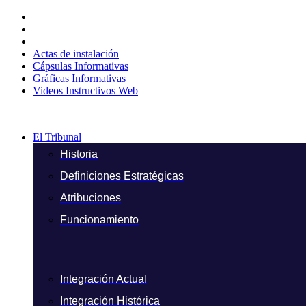
Ir
al
contenido
Actas de instalación
Cápsulas Informativas
Gráficas Informativas
Videos Instructivos Web
El Tribunal
Historia
Definiciones Estratégicas
Atribuciones
Funcionamiento
Integración Actual
Integración Histórica