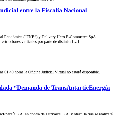
icial entre la Fiscalía Nacional
Nacional Económica (“FNE”) y Delivery Hero E-Commerce SpA
estricciones verticales por parte de distintas […]
 01:40 horas la Oficina Judicial Virtual no estará disponible.
ratulada “Demanda de TransAntarticEnergía
cEnergía S.A. en contra de Luzparral S.A. y otra”, la que se realizará