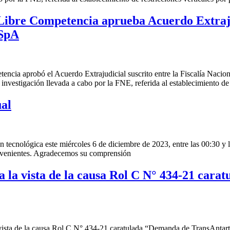
Libre Competencia aprueba Acuerdo Extrajud
 SpA
etencia aprobó el Acuerdo Extrajudicial suscrito entre la Fiscalía 
vestigación llevada a cabo por la FNE, referida al establecimiento de r
ual
tecnológica este miércoles 6 de diciembre de 2023, entre las 00:30 y las
onvenientes. Agradecemos su comprensión
a la vista de la causa Rol C N° 434-21 ca
a vista de la causa Rol C N° 434-21 caratulada “Demanda de TransAntarti