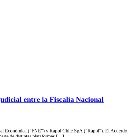
icial entre la Fiscalía Nacional
cional Económica (“FNE”) y Rappi Chile SpA (“Rappi”). El Acuerdo
parte de distintas plataformas […]