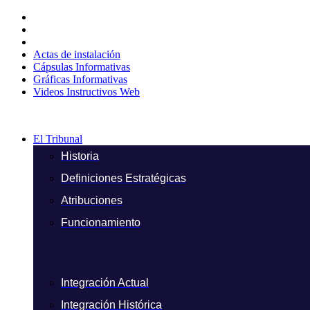
Ir
al
contenido
Actas de instalación
Cápsulas Informativas
Gráficas Informativas
Videos Instructivos Web
El Tribunal
Historia
Definiciones Estratégicas
Atribuciones
Funcionamiento
Integración Actual
Integración Histórica