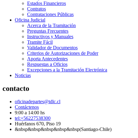
Estados Financieros
Contratos
Contrataciones Públicas
Oficina Judicial
Acerca de la Tramitación
Preguntas Frecuentes
Instructivos y Manuales
Tramite Fácil
Validador de Documentos
Criterios de Autorizaciones de Poder
Aporta Antecedentes
Respuestas a Oficios
Excepciones a la Tramitación Electrónica
Noticias
contacto
oficinadepartes@tdlc.cl
Contáctenos
9:00 a 14:00 hs
tel:+56227538300
Huérfanos 670, Piso 19
&nbsp&nbsp&nbsp&nbsp&nbsp(Santiago-Chile)