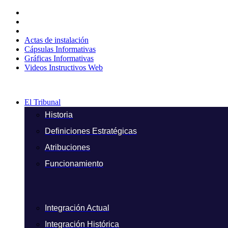
Ir
al
contenido
Actas de instalación
Cápsulas Informativas
Gráficas Informativas
Videos Instructivos Web
El Tribunal
Historia
Definiciones Estratégicas
Atribuciones
Funcionamiento
Integración Actual
Integración Histórica