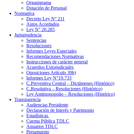
Organigrama
Dotación de Personal
Normativa
Decreto Ley N° 211
Autos Acordados
Ley N° 20.285
Jurisprudencia
Sentencias
Resoluciones
Informes Leyes Especiales
Recomendaciones Normativas
Instrucciones de carácter general
Acuerdos Extrajudiciales
Oposiciones Artículo 39h)
Informes Ley N°19.733
C.Preventiva Central – Dictámenes (Histórico)
C.Resolutiva – Resoluciones (Histórico)
Ley Antimonopolio – Resoluciones (Histórico)
Transparencia
Audiencias Presidente
Declaración de Interés y Patrimonio
Estadísticas
Cuenta Pública TDLC
Anuarios TDLC
Presupuesto