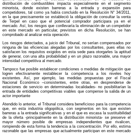
distribución de combustibles impacta especialmente en el segmento
minorista, donde existen barreras a la entrada y expansión para
competidores, tal como ya había concluido en la Resolución N° 34/2011,
en la que precisamente se estableció la obligación de consultar la venta
de Terpel en caso que el potencial comprador participara ya en el
mercado. Así, los riesgos que conllevaría la eliminación de un competidor
en este mercado en particular, previstos en dicha Resolución, se han
comprobado al analizar esta operación.
Los riesgos detectados, a juicio del Tribunal, no serían compensados por
ninguna de las eficiencias alegadas por los consultantes, pues ellas no
satisfacen los requisitos exigidos en esta sede para otorgarles la aptitud
de generar, con una alta probabilidad y en un plazo razonable, una mayor
intensidad competitiva al mercado.
Tampoco fue posible establecer condiciones o medidas de mitigación que
logren efectivamente restablecer la competencia a los niveles hoy
existentes. Así, por ejemplo, las medidas propuestas por el Fiscal
Nacional Económico –consistentes, entre otras, en desprenderse de
estaciones de servicio en determinadas localidades- no posibilitarían la
entrada de entidades competitivas viables que compense la salida de un
actor importante
Atendido lo anterior, el Tribunal considera beneficioso para la competencia
que, en esta industria oligopólica, con segmentos en los que existen
barreras a la entrada significativas y en el que es escasa la sustituibilidad
de la oferta -principalmente en la distribución minorista- se preserve el
mayor número posible de empresas independientes que rivalicen,
rompiendo de esta forma la tendencia a la concentración. Por ello, estima
razonable que las empresas que actualmente participan en este mercado