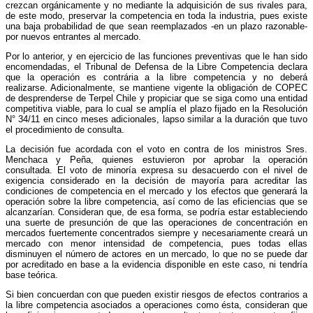
crezcan orgánicamente y no mediante la adquisición de sus rivales para,
de este modo, preservar la competencia en toda la industria, pues existe
una baja probabilidad de que sean reemplazados -en un plazo razonable-
por nuevos entrantes al mercado.
Por lo anterior, y en ejercicio de las funciones preventivas que le han sido
encomendadas, el Tribunal de Defensa de la Libre Competencia declara
que la operación es contrária a la libre competencia y no deberá
realizarse. Adicionalmente, se mantiene vigente la obligación de COPEC
de desprenderse de Terpel Chile y propiciar que se siga como una entidad
competitiva viable, para lo cual se amplía el plazo fijado en la Resolución
N° 34/11 en cinco meses adicionales, lapso similar a la duración que tuvo
el procedimiento de consulta.
La decisión fue acordada con el voto en contra de los ministros Sres.
Menchaca y Peña, quienes estuvieron por aprobar la operación
consultada. El voto de minoría expresa su desacuerdo con el nivel de
exigencia considerado en la decisión de mayoría para acreditar las
condiciones de competencia en el mercado y los efectos que generará la
operación sobre la libre competencia, así como de las eficiencias que se
alcanzarían. Consideran que, de esa forma, se podría estar estableciendo
una suerte de presunción de que las operaciones de concentración en
mercados fuertemente concentrados siempre y necesariamente creará un
mercado con menor intensidad de competencia, pues todas ellas
disminuyen el número de actores en un mercado, lo que no se puede dar
por acreditado en base a la evidencia disponible en este caso, ni tendría
base teórica.
Si bien concuerdan con que pueden existir riesgos de efectos contrarios a
la libre competencia asociados a operaciones como ésta, consideran que