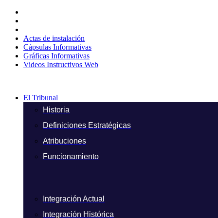
Ir
al
contenido
Actas de instalación
Cápsulas Informativas
Gráficas Informativas
Videos Instructivos Web
El Tribunal
Historia
Definiciones Estratégicas
Atribuciones
Funcionamiento
Integración Actual
Integración Histórica