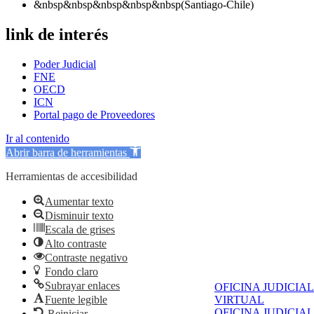
&nbsp&nbsp&nbsp&nbsp&nbsp(Santiago-Chile)
link de interés
Poder Judicial
FNE
OECD
ICN
Portal pago de Proveedores
Ir al contenido
Abrir barra de herramientas
Herramientas de accesibilidad
Aumentar texto
Disminuir texto
Escala de grises
Alto contraste
Contraste negativo
Fondo claro
Subrayar enlaces
OFICINA JUDICIAL
VIRTUAL
Fuente legible
OFICINA JUDICIAL
Reiniciar