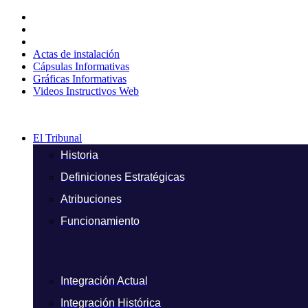
Ir
al
contenido
Actas de instalación
Cápsulas Informativas
Gráficas Informativas
Videos Instructivos Web
El Tribunal
Historia
Definiciones Estratégicas
Atribuciones
Funcionamiento
Integración Actual
Integración Histórica