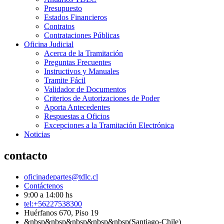
Presupuesto
Estados Financieros
Contratos
Contrataciones Públicas
Oficina Judicial
Acerca de la Tramitación
Preguntas Frecuentes
Instructivos y Manuales
Tramite Fácil
Validador de Documentos
Criterios de Autorizaciones de Poder
Aporta Antecedentes
Respuestas a Oficios
Excepciones a la Tramitación Electrónica
Noticias
contacto
oficinadepartes@tdlc.cl
Contáctenos
9:00 a 14:00 hs
tel:+56227538300
Huérfanos 670, Piso 19
&nbsp&nbsp&nbsp&nbsp&nbsp(Santiago-Chile)