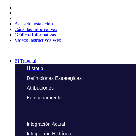
Ir
al
contenido
Actas de instalación
Cápsulas Informativas
Gráficas Informativas
Videos Instructivos Web
El Tribunal
Historia
Definiciones Estratégicas
Atribuciones
Funcionamiento
Integración Actual
Integración Histórica