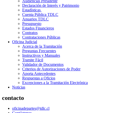
Audiencias Presidente
Declaración de Interés y Patrimonio
Estadísticas
Cuenta Pública TDLC
Anuarios TDLC
Presupuesto
Estados Financieros
Contratos
Contrataciones Públicas
Oficina Judicial
Acerca de la Tramitación
Preguntas Frecuentes
Instructivos y Manuales
Tramite Fácil
Validador de Documentos
Criterios de Autorizaciones de Poder
Aporta Antecedentes
Respuestas a Oficios
Excepciones a la Tramitación Electrónica
Noticias
contacto
oficinadepartes@tdlc.cl
Contáctenos