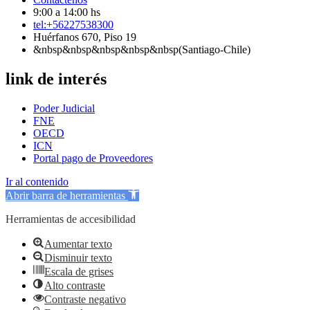
9:00 a 14:00 hs
tel:+56227538300
Huérfanos 670, Piso 19
&nbsp&nbsp&nbsp&nbsp&nbsp(Santiago-Chile)
link de interés
Poder Judicial
FNE
OECD
ICN
Portal pago de Proveedores
Ir al contenido
Abrir barra de herramientas
Herramientas de accesibilidad
Aumentar texto
Disminuir texto
Escala de grises
Alto contraste
Contraste negativo