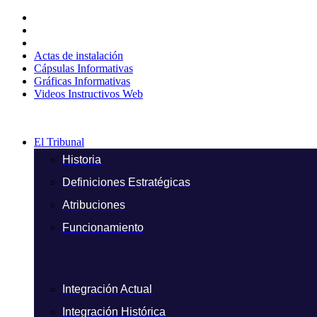
Ir
al
contenido
Actas de instalación
Cápsulas Informativas
Gráficas Informativas
Videos Instructivos Web
El Tribunal
Historia
Definiciones Estratégicas
Atribuciones
Funcionamiento
Integración Actual
Integración Histórica