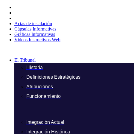
Ir
al
contenido
Actas de instalación
Cápsulas Informativas
Gráficas Informativas
Videos Instructivos Web
El Tribunal
Historia
Definiciones Estratégicas
Atribuciones
Funcionamiento
Integración Actual
Integración Histórica