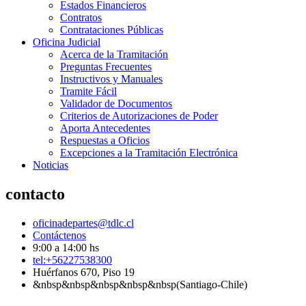
Estados Financieros
Contratos
Contrataciones Públicas
Oficina Judicial
Acerca de la Tramitación
Preguntas Frecuentes
Instructivos y Manuales
Tramite Fácil
Validador de Documentos
Criterios de Autorizaciones de Poder
Aporta Antecedentes
Respuestas a Oficios
Excepciones a la Tramitación Electrónica
Noticias
contacto
oficinadepartes@tdlc.cl
Contáctenos
9:00 a 14:00 hs
tel:+56227538300
Huérfanos 670, Piso 19
&nbsp&nbsp&nbsp&nbsp&nbsp(Santiago-Chile)