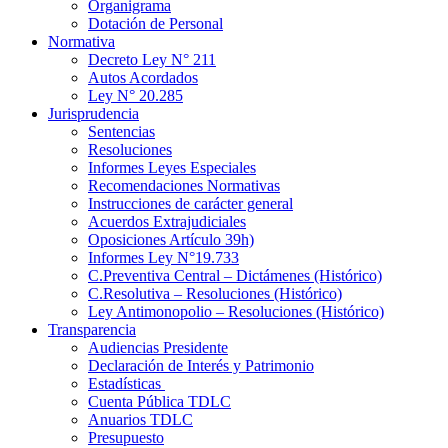
Organigrama
Dotación de Personal
Normativa
Decreto Ley N° 211
Autos Acordados
Ley N° 20.285
Jurisprudencia
Sentencias
Resoluciones
Informes Leyes Especiales
Recomendaciones Normativas
Instrucciones de carácter general
Acuerdos Extrajudiciales
Oposiciones Artículo 39h)
Informes Ley N°19.733
C.Preventiva Central – Dictámenes (Histórico)
C.Resolutiva – Resoluciones (Histórico)
Ley Antimonopolio – Resoluciones (Histórico)
Transparencia
Audiencias Presidente
Declaración de Interés y Patrimonio
Estadísticas
Cuenta Pública TDLC
Anuarios TDLC
Presupuesto