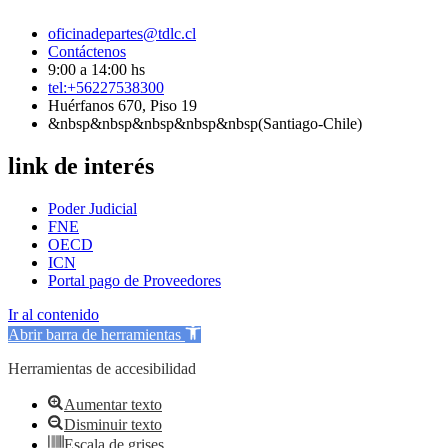
oficinadepartes@tdlc.cl
Contáctenos
9:00 a 14:00 hs
tel:+56227538300
Huérfanos 670, Piso 19
&nbsp&nbsp&nbsp&nbsp&nbsp(Santiago-Chile)
link de interés
Poder Judicial
FNE
OECD
ICN
Portal pago de Proveedores
Ir al contenido
Abrir barra de herramientas
Herramientas de accesibilidad
Aumentar texto
Disminuir texto
Escala de grises