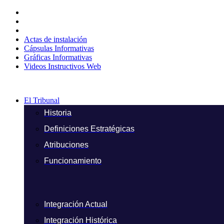
Ir
al
contenido
Actas de instalación
Cápsulas Informativas
Gráficas Informativas
Videos Instructivos Web
El Tribunal
Historia
Definiciones Estratégicas
Atribuciones
Funcionamiento
Integración Actual
Integración Histórica