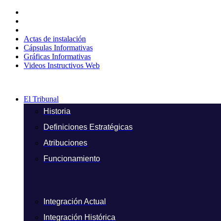
Ir
al
contenido
Actas de instalación
Cápsulas Informativas
Gráficas Informativas
Videos Instructivos Web
El Tribunal
Historia
Definiciones Estratégicas
Atribuciones
Funcionamiento
Integración Actual
Integración Histórica