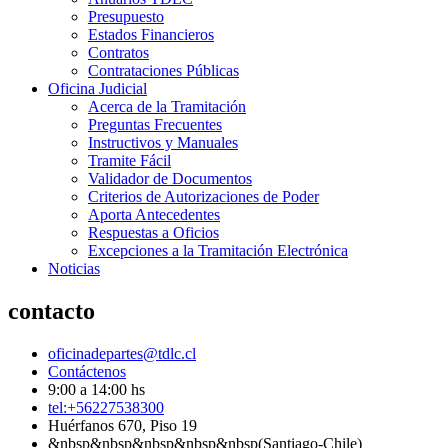
Presupuesto
Estados Financieros
Contratos
Contrataciones Públicas
Oficina Judicial
Acerca de la Tramitación
Preguntas Frecuentes
Instructivos y Manuales
Tramite Fácil
Validador de Documentos
Criterios de Autorizaciones de Poder
Aporta Antecedentes
Respuestas a Oficios
Excepciones a la Tramitación Electrónica
Noticias
contacto
oficinadepartes@tdlc.cl
Contáctenos
9:00 a 14:00 hs
tel:+56227538300
Huérfanos 670, Piso 19
&nbsp&nbsp&nbsp&nbsp&nbsp(Santiago-Chile)