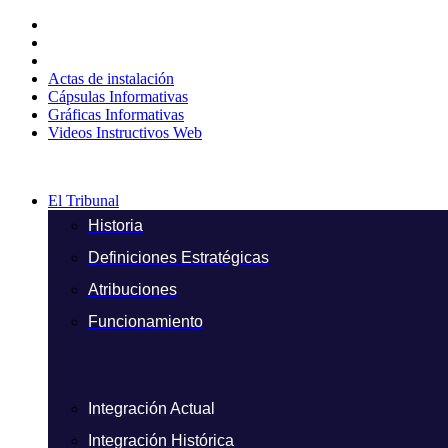
Ir
al
contenido
Actas de instalación
Cápsulas Informativas
Gráficas Informativas
Videos Instructivos Web
El Tribunal
Historia
Definiciones Estratégicas
Atribuciones
Funcionamiento
Integración Actual
Integración Histórica