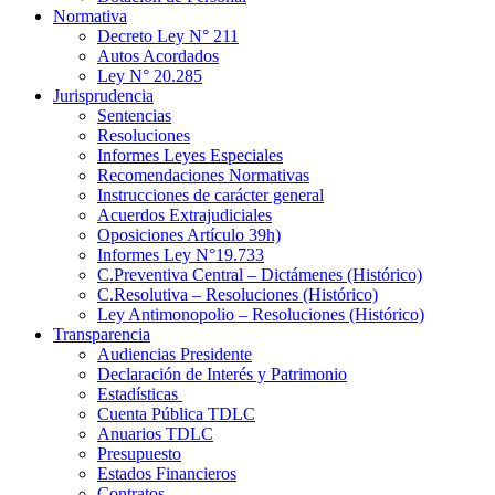
Normativa
Decreto Ley N° 211
Autos Acordados
Ley N° 20.285
Jurisprudencia
Sentencias
Resoluciones
Informes Leyes Especiales
Recomendaciones Normativas
Instrucciones de carácter general
Acuerdos Extrajudiciales
Oposiciones Artículo 39h)
Informes Ley N°19.733
C.Preventiva Central – Dictámenes (Histórico)
C.Resolutiva – Resoluciones (Histórico)
Ley Antimonopolio – Resoluciones (Histórico)
Transparencia
Audiencias Presidente
Declaración de Interés y Patrimonio
Estadísticas
Cuenta Pública TDLC
Anuarios TDLC
Presupuesto
Estados Financieros
Contratos