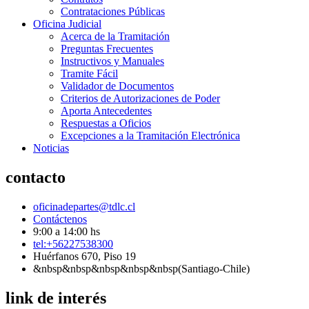
Contrataciones Públicas
Oficina Judicial
Acerca de la Tramitación
Preguntas Frecuentes
Instructivos y Manuales
Tramite Fácil
Validador de Documentos
Criterios de Autorizaciones de Poder
Aporta Antecedentes
Respuestas a Oficios
Excepciones a la Tramitación Electrónica
Noticias
contacto
oficinadepartes@tdlc.cl
Contáctenos
9:00 a 14:00 hs
tel:+56227538300
Huérfanos 670, Piso 19
&nbsp&nbsp&nbsp&nbsp&nbsp(Santiago-Chile)
link de interés