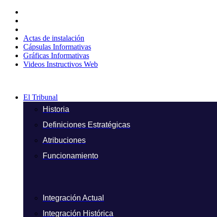
Ir
al
contenido
Actas de instalación
Cápsulas Informativas
Gráficas Informativas
Videos Instructivos Web
El Tribunal
Historia
Definiciones Estratégicas
Atribuciones
Funcionamiento
Integración Actual
Integración Histórica