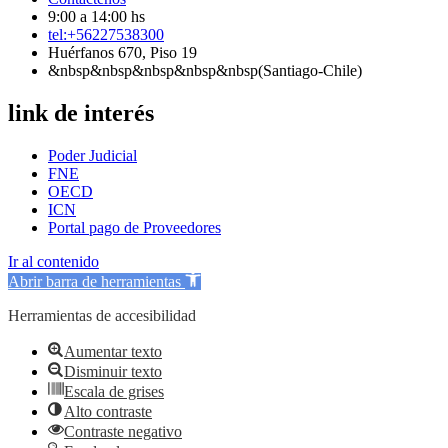
9:00 a 14:00 hs
tel:+56227538300
Huérfanos 670, Piso 19
&nbsp&nbsp&nbsp&nbsp&nbsp(Santiago-Chile)
link de interés
Poder Judicial
FNE
OECD
ICN
Portal pago de Proveedores
Ir al contenido
Abrir barra de herramientas
Herramientas de accesibilidad
Aumentar texto
Disminuir texto
Escala de grises
Alto contraste
Contraste negativo