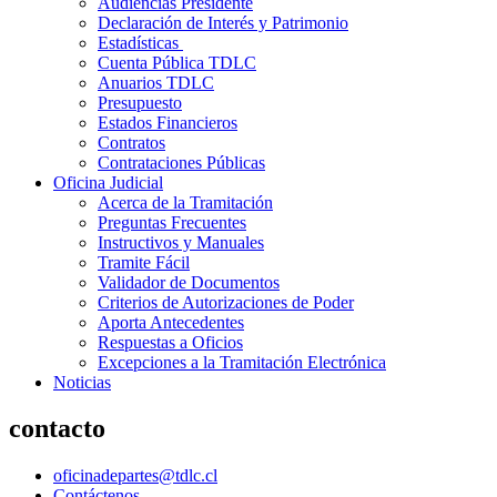
Audiencias Presidente
Declaración de Interés y Patrimonio
Estadísticas
Cuenta Pública TDLC
Anuarios TDLC
Presupuesto
Estados Financieros
Contratos
Contrataciones Públicas
Oficina Judicial
Acerca de la Tramitación
Preguntas Frecuentes
Instructivos y Manuales
Tramite Fácil
Validador de Documentos
Criterios de Autorizaciones de Poder
Aporta Antecedentes
Respuestas a Oficios
Excepciones a la Tramitación Electrónica
Noticias
contacto
oficinadepartes@tdlc.cl
Contáctenos