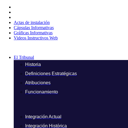
Ir
al
contenido
Actas de instalación
Cápsulas Informativas
Gráficas Informativas
Videos Instructivos Web
El Tribunal
Historia
Definiciones Estratégicas
Atribuciones
Funcionamiento
Integración Actual
Integración Histórica