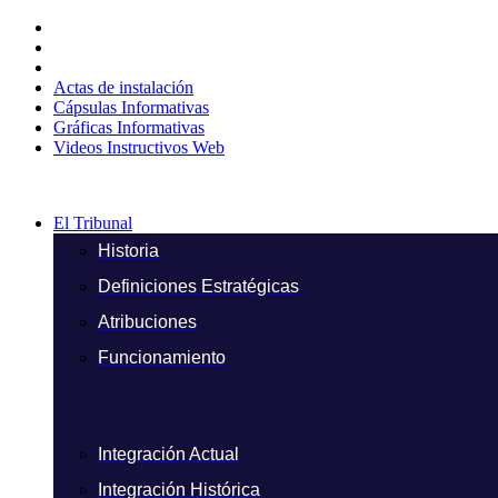
Ir
al
contenido
Actas de instalación
Cápsulas Informativas
Gráficas Informativas
Videos Instructivos Web
El Tribunal
Historia
Definiciones Estratégicas
Atribuciones
Funcionamiento
Integración Actual
Integración Histórica