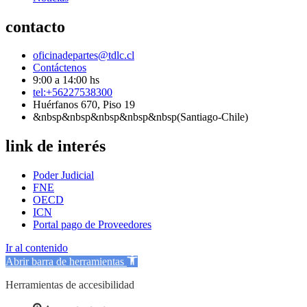
contacto
oficinadepartes@tdlc.cl
Contáctenos
9:00 a 14:00 hs
tel:+56227538300
Huérfanos 670, Piso 19
&nbsp&nbsp&nbsp&nbsp&nbsp(Santiago-Chile)
link de interés
Poder Judicial
FNE
OECD
ICN
Portal pago de Proveedores
Ir al contenido
Abrir barra de herramientas
Herramientas de accesibilidad