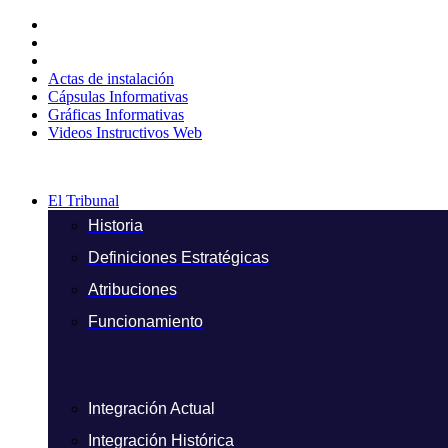
Ir
al
contenido
Actas de instalación
Cápsulas Informativas
Gráficas Informativas
Videos Instructivos Web
El Tribunal
Historia
Definiciones Estratégicas
Atribuciones
Funcionamiento
Integración Actual
Integración Histórica