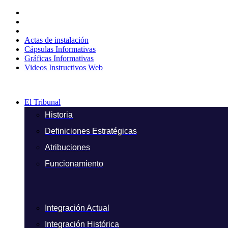
Ir
al
contenido
Actas de instalación
Cápsulas Informativas
Gráficas Informativas
Videos Instructivos Web
El Tribunal
Historia
Definiciones Estratégicas
Atribuciones
Funcionamiento
Integración Actual
Integración Histórica