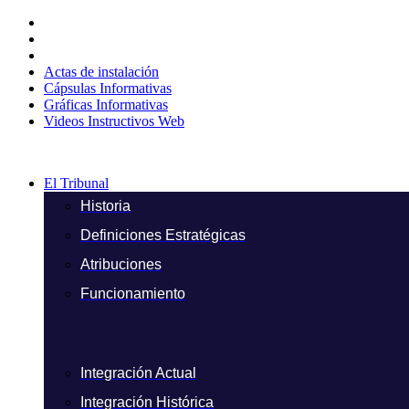
Ir
al
contenido
Actas de instalación
Cápsulas Informativas
Gráficas Informativas
Videos Instructivos Web
El Tribunal
Historia
Definiciones Estratégicas
Atribuciones
Funcionamiento
Integración Actual
Integración Histórica