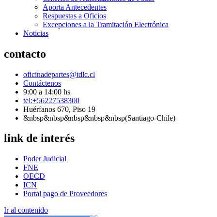
Aporta Antecedentes
Respuestas a Oficios
Excepciones a la Tramitación Electrónica
Noticias
contacto
oficinadepartes@tdlc.cl
Contáctenos
9:00 a 14:00 hs
tel:+56227538300
Huérfanos 670, Piso 19
&nbsp&nbsp&nbsp&nbsp&nbsp(Santiago-Chile)
link de interés
Poder Judicial
FNE
OECD
ICN
Portal pago de Proveedores
Ir al contenido