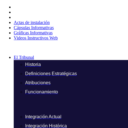
Ir
al
contenido
Actas de instalación
Cápsulas Informativas
Gráficas Informativas
Videos Instructivos Web
El Tribunal
Historia
Definiciones Estratégicas
Atribuciones
Funcionamiento
Integración Actual
Integración Histórica