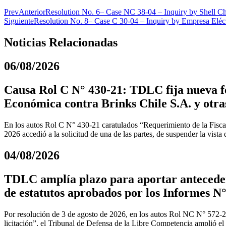
Prev
Anterior
Resolution No. 6– Case NC 38-04 – Inquiry by Shell Chi
Siguiente
Resolution No. 8– Case C 30-04 – Inquiry by Empresa Eléc
Noticias Relacionadas
06/08/2026
Causa Rol C N° 430-21: TDLC fija nueva fe
Económica contra Brinks Chile S.A. y otra
En los autos Rol C N° 430-21 caratulados “Requerimiento de la Fiscal
2026 accedió a la solicitud de una de las partes, de suspender la vista
04/08/2026
TDLC amplía plazo para aportar anteceden
de estatutos aprobados por los Informes N°
Por resolución de 3 de agosto de 2026, en los autos Rol NC N° 572-
licitación”, el Tribunal de Defensa de la Libre Competencia amplió el