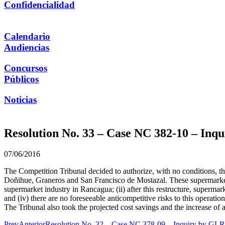
Confidencialidad
Calendario
Audiencias
Concursos
Públicos
Noticias
Resolution No. 33 – Case NC 382-10 – Inq
07/06/2016
The Competition Tribunal decided to authorize, with no conditions, th
Doñihue, Graneros and San Francisco de Mostazal. These supermarkets 
supermarket industry in Rancagua; (ii) after this restructure, supermarke
and (iv) there are no foreseeable anticompetitive risks to this operat
The Tribunal also took the projected cost savings and the increase of a
Prev
Anterior
Resolution No. 32 – Case NC 378-09 – Inquiry by GLR Chi