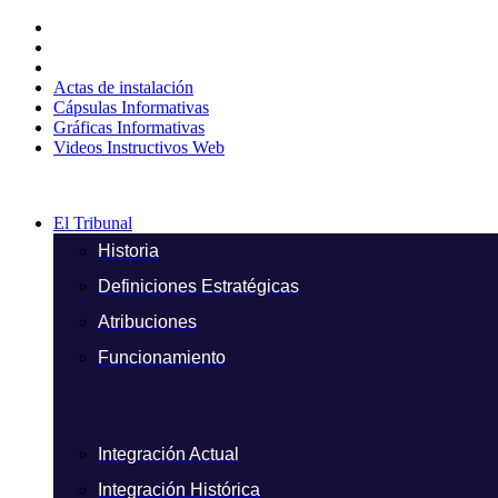
Ir
al
contenido
Actas de instalación
Cápsulas Informativas
Gráficas Informativas
Videos Instructivos Web
El Tribunal
Historia
Definiciones Estratégicas
Atribuciones
Funcionamiento
Integración Actual
Integración Histórica