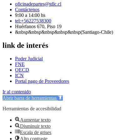
oficinadepartes@tdlc.cl
Contáctenos
9:00 a 14:00 hs
tel:+56227538300
Huérfanos 670, Piso 19
&nbsp&nbsp&nbsp&nbsp&nbsp(Santiago-Chile)
link de interés
Poder Judicial
FNE
OECD
ICN
Portal pago de Proveedores
Ir al contenido
Abrir barra de herramientas
Herramientas de accesibilidad
Aumentar texto
Disminuir texto
Escala de grises
Alto contraste