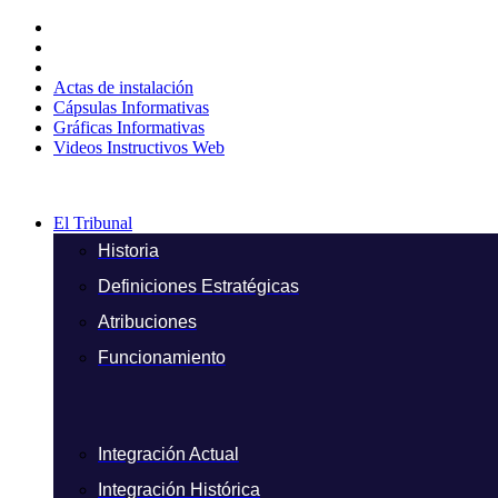
Ir
al
contenido
Actas de instalación
Cápsulas Informativas
Gráficas Informativas
Videos Instructivos Web
El Tribunal
Historia
Definiciones Estratégicas
Atribuciones
Funcionamiento
Integración Actual
Integración Histórica