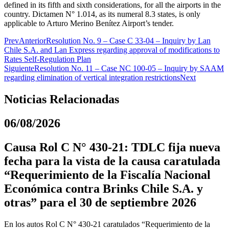
defined in its fifth and sixth considerations, for all the airports in the
country. Dictamen N° 1.014, as its numeral 8.3 states, is only
applicable to Arturo Merino Benítez Airport’s tender.
Prev
Anterior
Resolution No. 9 – Case C 33-04 – Inquiry by Lan
Chile S.A. and Lan Express regarding approval of modifications to
Rates Self-Regulation Plan
Siguiente
Resolution No. 11 – Case NC 100-05 – Inquiry by SAAM
regarding elimination of vertical integration restrictions
Next
Noticias Relacionadas
06/08/2026
Causa Rol C N° 430-21: TDLC fija nueva
fecha para la vista de la causa caratulada
“Requerimiento de la Fiscalía Nacional
Económica contra Brinks Chile S.A. y
otras” para el 30 de septiembre 2026
En los autos Rol C N° 430-21 caratulados “Requerimiento de la