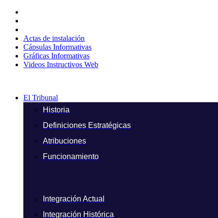
Ir
al
contenido
Actas de instalación
Cápsulas Informativas
Gráficas Informativas
Videos Instructivos Web
El Tribunal
Historia
Definiciones Estratégicas
Atribuciones
Funcionamiento
Integración Actual
Integración Histórica