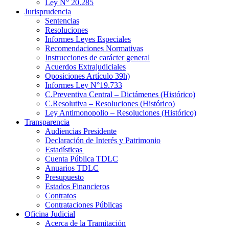
Ley N° 20.285
Jurisprudencia
Sentencias
Resoluciones
Informes Leyes Especiales
Recomendaciones Normativas
Instrucciones de carácter general
Acuerdos Extrajudiciales
Oposiciones Artículo 39h)
Informes Ley N°19.733
C.Preventiva Central – Dictámenes (Histórico)
C.Resolutiva – Resoluciones (Histórico)
Ley Antimonopolio – Resoluciones (Histórico)
Transparencia
Audiencias Presidente
Declaración de Interés y Patrimonio
Estadísticas
Cuenta Pública TDLC
Anuarios TDLC
Presupuesto
Estados Financieros
Contratos
Contrataciones Públicas
Oficina Judicial
Acerca de la Tramitación