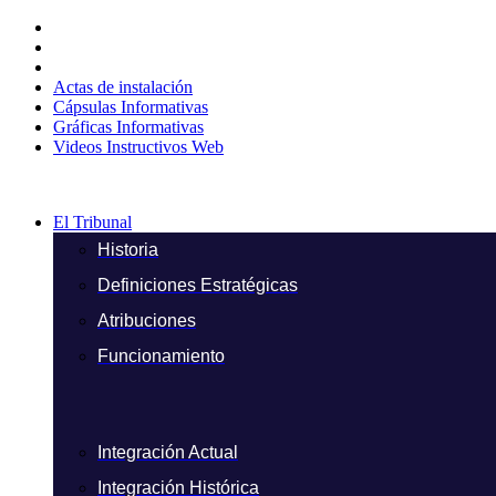
Ir
al
contenido
Actas de instalación
Cápsulas Informativas
Gráficas Informativas
Videos Instructivos Web
El Tribunal
Historia
Definiciones Estratégicas
Atribuciones
Funcionamiento
Integración Actual
Integración Histórica