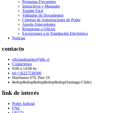
Preguntas Frecuentes
Instructivos y Manuales
Tramite Fácil
Validador de Documentos
Criterios de Autorizaciones de Poder
Aporta Antecedentes
Respuestas a Oficios
Excepciones a la Tramitación Electrónica
Noticias
contacto
oficinadepartes@tdlc.cl
Contáctenos
9:00 a 14:00 hs
tel:+56227538300
Huérfanos 670, Piso 19
&nbsp&nbsp&nbsp&nbsp&nbsp(Santiago-Chile)
link de interés
Poder Judicial
FNE
OECD