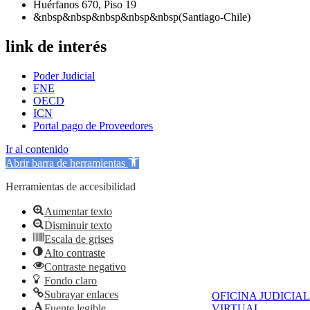
Huérfanos 670, Piso 19
&nbsp&nbsp&nbsp&nbsp&nbsp(Santiago-Chile)
link de interés
Poder Judicial
FNE
OECD
ICN
Portal pago de Proveedores
Ir al contenido
Abrir barra de herramientas
Herramientas de accesibilidad
Aumentar texto
Disminuir texto
Escala de grises
Alto contraste
Contraste negativo
Fondo claro
Subrayar enlaces
OFICINA JUDICIAL
VIRTUAL
Fuente legible