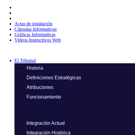
Ir
al
contenido
Actas de instalación
Cápsulas Informativas
Gráficas Informativas
Videos Instructivos Web
El Tribunal
Historia
Definiciones Estratégicas
Atribuciones
Funcionamiento
Integración Actual
Integración Histórica