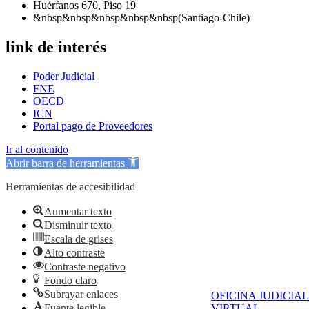
Huérfanos 670, Piso 19
&nbsp&nbsp&nbsp&nbsp&nbsp(Santiago-Chile)
link de interés
Poder Judicial
FNE
OECD
ICN
Portal pago de Proveedores
Ir al contenido
Abrir barra de herramientas
Herramientas de accesibilidad
Aumentar texto
Disminuir texto
Escala de grises
Alto contraste
Contraste negativo
Fondo claro
Subrayar enlaces
OFICINA JUDICIAL
VIRTUAL
Fuente legible