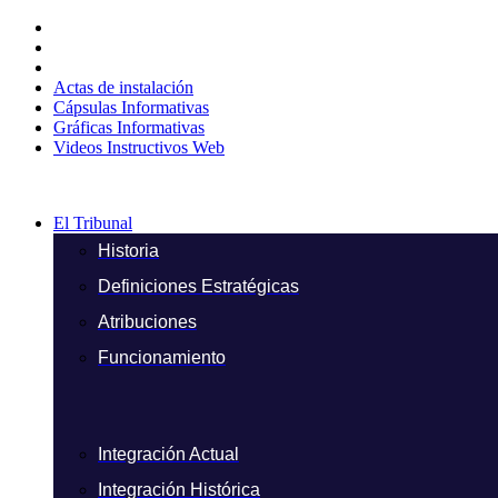
Ir
al
contenido
Actas de instalación
Cápsulas Informativas
Gráficas Informativas
Videos Instructivos Web
El Tribunal
Historia
Definiciones Estratégicas
Atribuciones
Funcionamiento
Integración Actual
Integración Histórica