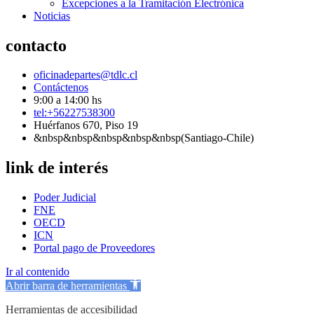
Excepciones a la Tramitación Electrónica
Noticias
contacto
oficinadepartes@tdlc.cl
Contáctenos
9:00 a 14:00 hs
tel:+56227538300
Huérfanos 670, Piso 19
&nbsp&nbsp&nbsp&nbsp&nbsp(Santiago-Chile)
link de interés
Poder Judicial
FNE
OECD
ICN
Portal pago de Proveedores
Ir al contenido
Abrir barra de herramientas
Herramientas de accesibilidad