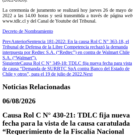
La ceremonia de juramento se realizará hoy jueves 26 de mayo de
2022 a las 14.00 horas y será transmitida a través de página
web
www.tdlc.cl y del Canal de Youtube del Tribunal.
Decreto de Nombramiento
Prev
Anterior
Sentencia 181-2022: En la causa Rol C N° 363-18, el
Tribunal de Defensa de la Libre Competencia rechazó la demanda
interpuesta por Redtec S.A. (“Redtec”) en contra de Walmart Chile
S.A. (“Walmart”).
Siguiente
Causa Rol C N° 349-18: TDLC fija nueva fecha para vista
de causa “Demanda de SURBTC SpA contra Banco del Estado de
Chile y otros”, para el 19 de julio de 2022.
Next
Noticias Relacionadas
06/08/2026
Causa Rol C N° 430-21: TDLC fija nueva
fecha para la vista de la causa caratulada
“Requerimiento de la Fiscalía Nacional