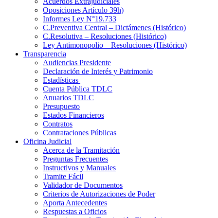
Acuerdos Extrajudiciales
Oposiciones Artículo 39h)
Informes Ley N°19.733
C.Preventiva Central – Dictámenes (Histórico)
C.Resolutiva – Resoluciones (Histórico)
Ley Antimonopolio – Resoluciones (Histórico)
Transparencia
Audiencias Presidente
Declaración de Interés y Patrimonio
Estadísticas
Cuenta Pública TDLC
Anuarios TDLC
Presupuesto
Estados Financieros
Contratos
Contrataciones Públicas
Oficina Judicial
Acerca de la Tramitación
Preguntas Frecuentes
Instructivos y Manuales
Tramite Fácil
Validador de Documentos
Criterios de Autorizaciones de Poder
Aporta Antecedentes
Respuestas a Oficios