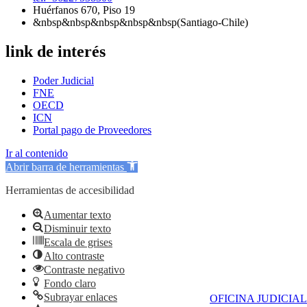
Huérfanos 670, Piso 19
&nbsp&nbsp&nbsp&nbsp&nbsp(Santiago-Chile)
link de interés
Poder Judicial
FNE
OECD
ICN
Portal pago de Proveedores
Ir al contenido
Abrir barra de herramientas
Herramientas de accesibilidad
Aumentar texto
Disminuir texto
Escala de grises
Alto contraste
Contraste negativo
Fondo claro
Subrayar enlaces
OFICINA JUDICIAL