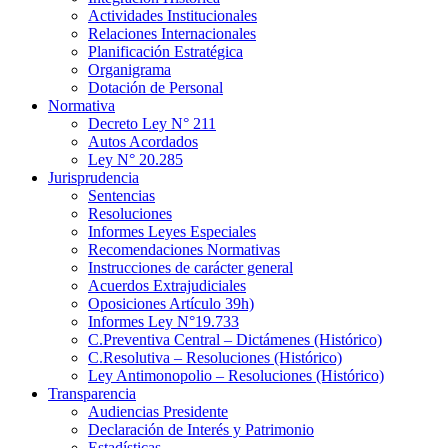
Actividades Institucionales
Relaciones Internacionales
Planificación Estratégica
Organigrama
Dotación de Personal
Normativa
Decreto Ley N° 211
Autos Acordados
Ley N° 20.285
Jurisprudencia
Sentencias
Resoluciones
Informes Leyes Especiales
Recomendaciones Normativas
Instrucciones de carácter general
Acuerdos Extrajudiciales
Oposiciones Artículo 39h)
Informes Ley N°19.733
C.Preventiva Central – Dictámenes (Histórico)
C.Resolutiva – Resoluciones (Histórico)
Ley Antimonopolio – Resoluciones (Histórico)
Transparencia
Audiencias Presidente
Declaración de Interés y Patrimonio
Estadísticas