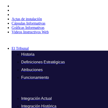
Ir
al
contenido
Actas de instalación
Cápsulas Informativas
Gráficas Informativas
Videos Instructivos Web
El Tribunal
Historia
Definiciones Estratégicas
Atribuciones
Funcionamiento
Integración Actual
Integración Histórica