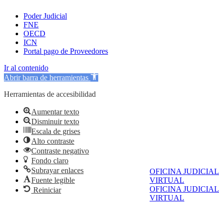
Poder Judicial
FNE
OECD
ICN
Portal pago de Proveedores
Ir al contenido
Abrir barra de herramientas
Herramientas de accesibilidad
Aumentar texto
Disminuir texto
Escala de grises
Alto contraste
Contraste negativo
Fondo claro
Subrayar enlaces
OFICINA JUDICIAL
Fuente legible
VIRTUAL
OFICINA JUDICIAL
Reiniciar
VIRTUAL