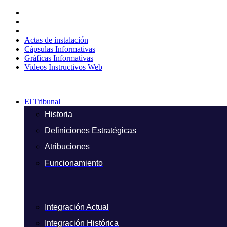
Ir
al
contenido
Actas de instalación
Cápsulas Informativas
Gráficas Informativas
Videos Instructivos Web
El Tribunal
Historia
Definiciones Estratégicas
Atribuciones
Funcionamiento
Integración Actual
Integración Histórica