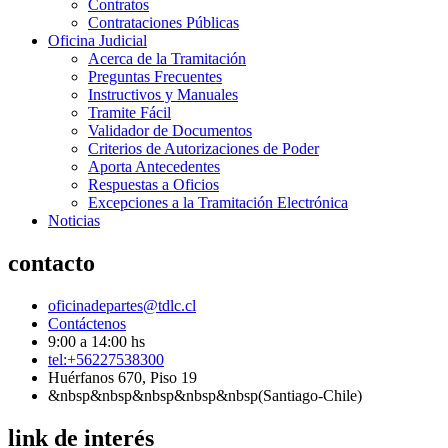
Contratos
Contrataciones Públicas
Oficina Judicial
Acerca de la Tramitación
Preguntas Frecuentes
Instructivos y Manuales
Tramite Fácil
Validador de Documentos
Criterios de Autorizaciones de Poder
Aporta Antecedentes
Respuestas a Oficios
Excepciones a la Tramitación Electrónica
Noticias
contacto
oficinadepartes@tdlc.cl
Contáctenos
9:00 a 14:00 hs
tel:+56227538300
Huérfanos 670, Piso 19
&nbsp&nbsp&nbsp&nbsp&nbsp(Santiago-Chile)
link de interés