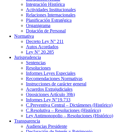
Integración Histórica
Actividades Institucionales
Relaciones Internacionales
Planificación Estratégica
Organigrama
Dotación de Personal
Normativa
Decreto Ley N° 211
Autos Acordados
Ley N° 20.285
Jurisprudencia
Sentencias
Resoluciones
Informes Leyes Especiales
Recomendaciones Normativas
Instrucciones de carácter general
Acuerdos Extrajudiciales
Oposiciones Artículo 39h)
Informes Ley N°19.733
C.Preventiva Central – Dictámenes (Histórico)
C.Resolutiva – Resoluciones (Histórico)
Ley Antimonopolio – Resoluciones (Histórico)
Transparencia
Audiencias Presidente
Declaración de Interés y Patrimonio