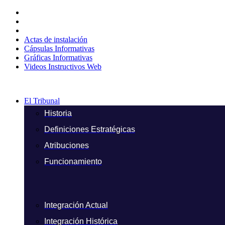
Ir
al
contenido
Actas de instalación
Cápsulas Informativas
Gráficas Informativas
Videos Instructivos Web
El Tribunal
Historia
Definiciones Estratégicas
Atribuciones
Funcionamiento
Integración Actual
Integración Histórica