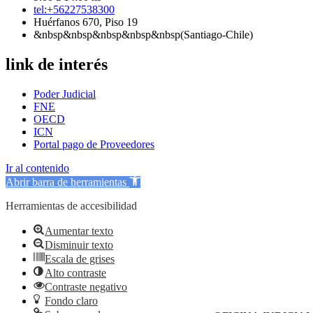
tel:+56227538300
Huérfanos 670, Piso 19
&nbsp&nbsp&nbsp&nbsp&nbsp(Santiago-Chile)
link de interés
Poder Judicial
FNE
OECD
ICN
Portal pago de Proveedores
Ir al contenido
Abrir barra de herramientas
Herramientas de accesibilidad
Aumentar texto
Disminuir texto
Escala de grises
Alto contraste
Contraste negativo
Fondo claro