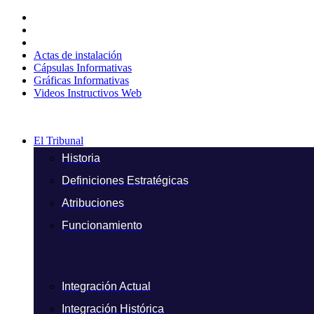
Ir
al
contenido
Actas de instalación
Cápsulas Informativas
Gráficas Informativas
Videos Instructivos Web
El Tribunal
Historia
Definiciones Estratégicas
Atribuciones
Funcionamiento
Integración Actual
Integración Histórica