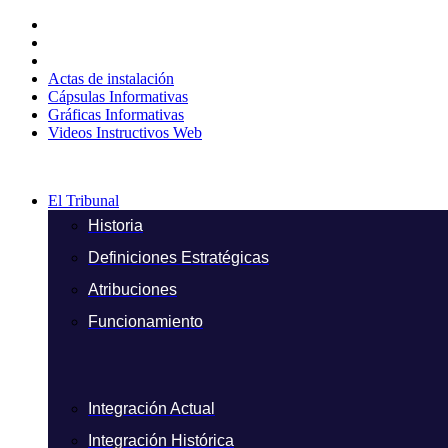
Ir
al
contenido
Actas de instalación
Cápsulas Informativas
Gráficas Informativas
Videos Instructivos Web
El Tribunal
Historia
Definiciones Estratégicas
Atribuciones
Funcionamiento
Integración Actual
Integración Histórica