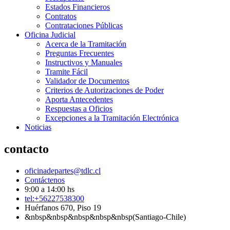
Estados Financieros
Contratos
Contrataciones Públicas
Oficina Judicial
Acerca de la Tramitación
Preguntas Frecuentes
Instructivos y Manuales
Tramite Fácil
Validador de Documentos
Criterios de Autorizaciones de Poder
Aporta Antecedentes
Respuestas a Oficios
Excepciones a la Tramitación Electrónica
Noticias
contacto
oficinadepartes@tdlc.cl
Contáctenos
9:00 a 14:00 hs
tel:+56227538300
Huérfanos 670, Piso 19
&nbsp&nbsp&nbsp&nbsp&nbsp(Santiago-Chile)