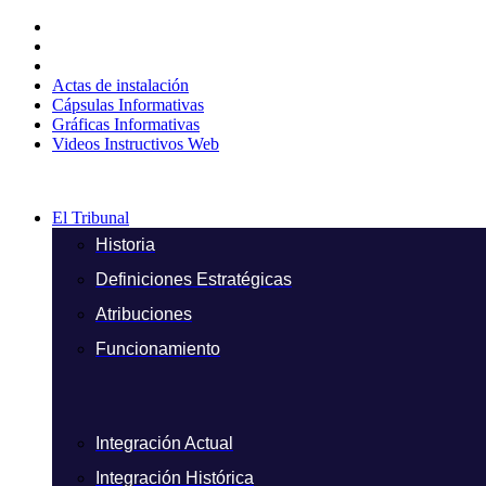
Ir
al
contenido
Actas de instalación
Cápsulas Informativas
Gráficas Informativas
Videos Instructivos Web
El Tribunal
Historia
Definiciones Estratégicas
Atribuciones
Funcionamiento
Integración Actual
Integración Histórica