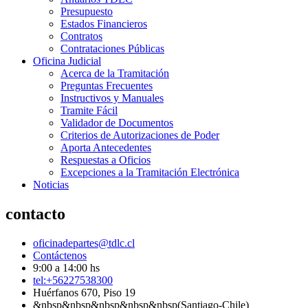
Presupuesto
Estados Financieros
Contratos
Contrataciones Públicas
Oficina Judicial
Acerca de la Tramitación
Preguntas Frecuentes
Instructivos y Manuales
Tramite Fácil
Validador de Documentos
Criterios de Autorizaciones de Poder
Aporta Antecedentes
Respuestas a Oficios
Excepciones a la Tramitación Electrónica
Noticias
contacto
oficinadepartes@tdlc.cl
Contáctenos
9:00 a 14:00 hs
tel:+56227538300
Huérfanos 670, Piso 19
&nbsp&nbsp&nbsp&nbsp&nbsp(Santiago-Chile)