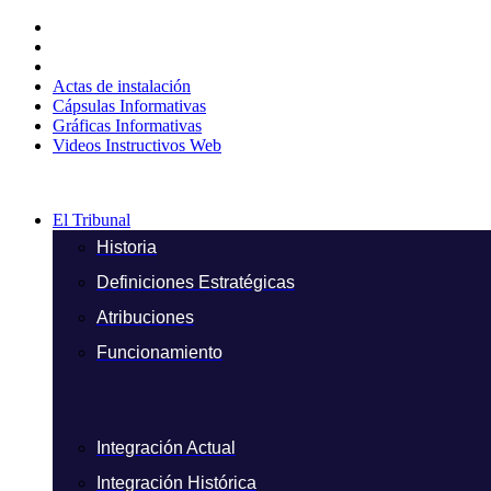
Ir
al
contenido
Actas de instalación
Cápsulas Informativas
Gráficas Informativas
Videos Instructivos Web
El Tribunal
Historia
Definiciones Estratégicas
Atribuciones
Funcionamiento
Integración Actual
Integración Histórica