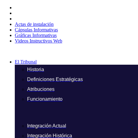
Ir
al
contenido
Actas de instalación
Cápsulas Informativas
Gráficas Informativas
Videos Instructivos Web
El Tribunal
Historia
Definiciones Estratégicas
Atribuciones
Funcionamiento
Integración Actual
Integración Histórica