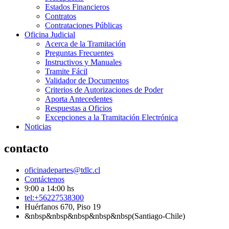
Estados Financieros
Contratos
Contrataciones Públicas
Oficina Judicial
Acerca de la Tramitación
Preguntas Frecuentes
Instructivos y Manuales
Tramite Fácil
Validador de Documentos
Criterios de Autorizaciones de Poder
Aporta Antecedentes
Respuestas a Oficios
Excepciones a la Tramitación Electrónica
Noticias
contacto
oficinadepartes@tdlc.cl
Contáctenos
9:00 a 14:00 hs
tel:+56227538300
Huérfanos 670, Piso 19
&nbsp&nbsp&nbsp&nbsp&nbsp(Santiago-Chile)