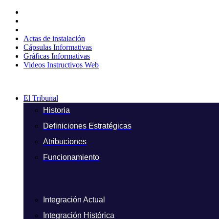
Ir
al
contenido
Actas de instalación
Cápsulas Informativas
Gráficas Informativas
Videos Instructivos Web
El Tribunal
Historia
Definiciones Estratégicas
Atribuciones
Funcionamiento
Integración Actual
Integración Histórica