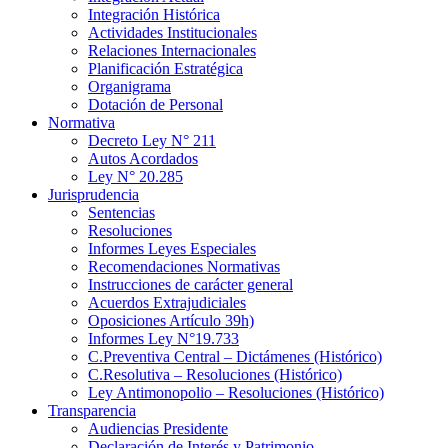
Integración Histórica
Actividades Institucionales
Relaciones Internacionales
Planificación Estratégica
Organigrama
Dotación de Personal
Normativa
Decreto Ley N° 211
Autos Acordados
Ley N° 20.285
Jurisprudencia
Sentencias
Resoluciones
Informes Leyes Especiales
Recomendaciones Normativas
Instrucciones de carácter general
Acuerdos Extrajudiciales
Oposiciones Artículo 39h)
Informes Ley N°19.733
C.Preventiva Central – Dictámenes (Histórico)
C.Resolutiva – Resoluciones (Histórico)
Ley Antimonopolio – Resoluciones (Histórico)
Transparencia
Audiencias Presidente
Declaración de Interés y Patrimonio