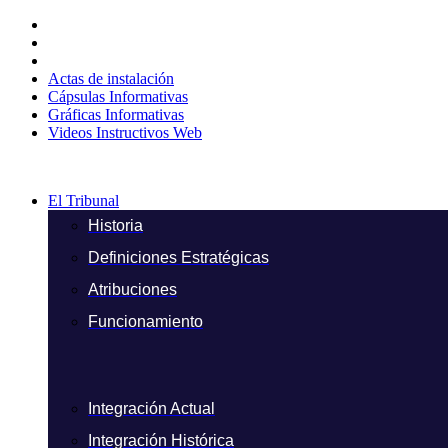
Ir
al
contenido
Actas de instalación
Cápsulas Informativas
Gráficas Informativas
Videos Instructivos Web
El Tribunal
Historia
Definiciones Estratégicas
Atribuciones
Funcionamiento
Integración Actual
Integración Histórica