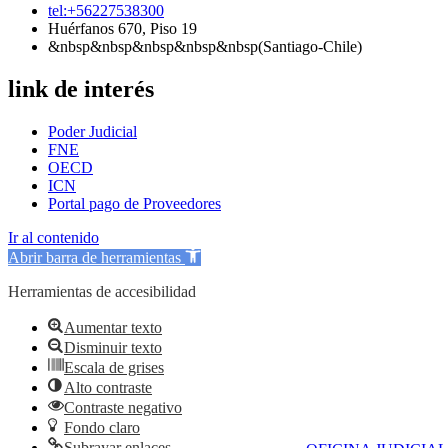
tel:+56227538300
Huérfanos 670, Piso 19
&nbsp&nbsp&nbsp&nbsp&nbsp(Santiago-Chile)
link de interés
Poder Judicial
FNE
OECD
ICN
Portal pago de Proveedores
Ir al contenido
Abrir barra de herramientas
Herramientas de accesibilidad
Aumentar texto
Disminuir texto
Escala de grises
Alto contraste
Contraste negativo
Fondo claro
Subrayar enlaces