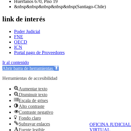
Huérfanos 670, Piso 19
&nbsp&nbsp&nbsp&nbsp&nbsp(Santiago-Chile)
link de interés
Poder Judicial
FNE
OECD
ICN
Portal pago de Proveedores
Ir al contenido
Abrir barra de herramientas
Herramientas de accesibilidad
Aumentar texto
Disminuir texto
Escala de grises
Alto contraste
Contraste negativo
Fondo claro
Subrayar enlaces
OFICINA JUDICIAL
Fuente legible
VIRTUAL