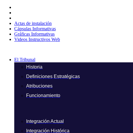
Ir
al
contenido
Actas de instalación
Cápsulas Informativas
Gráficas Informativas
Videos Instructivos Web
El Tribunal
Historia
Definiciones Estratégicas
Atribuciones
Funcionamiento
Integración Actual
Integración Histórica