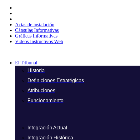
Ir
al
contenido
Actas de instalación
Cápsulas Informativas
Gráficas Informativas
Videos Instructivos Web
El Tribunal
Historia
Definiciones Estratégicas
Atribuciones
Funcionamiento
Integración Actual
Integración Histórica