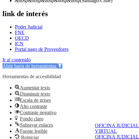
&nbsp&nbsp&nbsp&nbsp&nbsp(Santiago-Chile)
link de interés
Poder Judicial
FNE
OECD
ICN
Portal pago de Proveedores
Ir al contenido
Abrir barra de herramientas
Herramientas de accesibilidad
Aumentar texto
Disminuir texto
Escala de grises
Alto contraste
Contraste negativo
Fondo claro
Subrayar enlaces
OFICINA JUDICIAL
Fuente legible
VIRTUAL
OFICINA JUDICIAL
Reiniciar