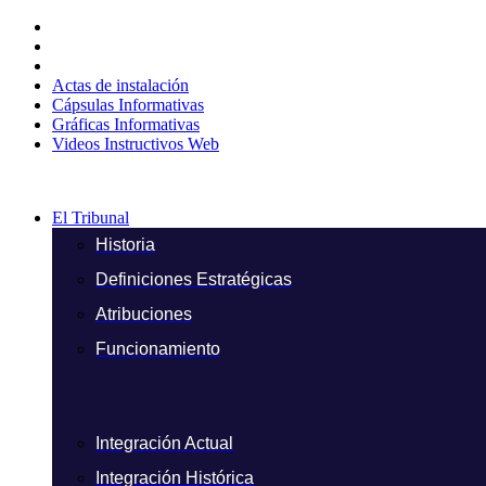
Ir
al
contenido
Actas de instalación
Cápsulas Informativas
Gráficas Informativas
Videos Instructivos Web
El Tribunal
Historia
Definiciones Estratégicas
Atribuciones
Funcionamiento
Integración Actual
Integración Histórica