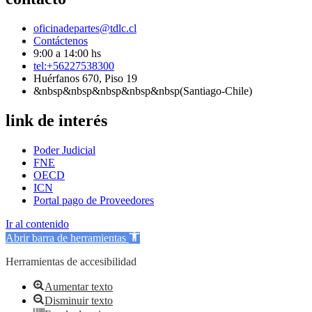
oficinadepartes@tdlc.cl
Contáctenos
9:00 a 14:00 hs
tel:+56227538300
Huérfanos 670, Piso 19
&nbsp&nbsp&nbsp&nbsp&nbsp(Santiago-Chile)
link de interés
Poder Judicial
FNE
OECD
ICN
Portal pago de Proveedores
Ir al contenido
Abrir barra de herramientas
Herramientas de accesibilidad
Aumentar texto
Disminuir texto