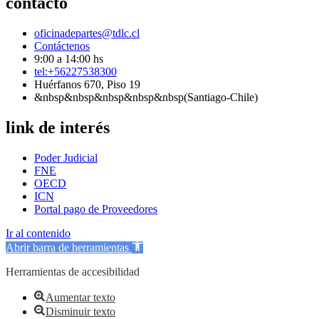
contacto
oficinadepartes@tdlc.cl
Contáctenos
9:00 a 14:00 hs
tel:+56227538300
Huérfanos 670, Piso 19
&nbsp&nbsp&nbsp&nbsp&nbsp(Santiago-Chile)
link de interés
Poder Judicial
FNE
OECD
ICN
Portal pago de Proveedores
Ir al contenido
Abrir barra de herramientas
Herramientas de accesibilidad
Aumentar texto
Disminuir texto