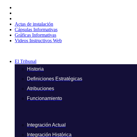
Ir
al
contenido
Actas de instalación
Cápsulas Informativas
Gráficas Informativas
Videos Instructivos Web
El Tribunal
Historia
Definiciones Estratégicas
Atribuciones
Funcionamiento
Integración Actual
Integración Histórica