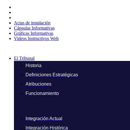
Ir
al
contenido
Actas de instalación
Cápsulas Informativas
Gráficas Informativas
Videos Instructivos Web
El Tribunal
Historia
Definiciones Estratégicas
Atribuciones
Funcionamiento
Integración Actual
Integración Histórica