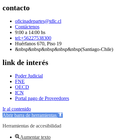
contacto
oficinadepartes@tdlc.cl
Contáctenos
9:00 a 14:00 hs
tel:+56227538300
Huérfanos 670, Piso 19
&nbsp&nbsp&nbsp&nbsp&nbsp(Santiago-Chile)
link de interés
Poder Judicial
FNE
OECD
ICN
Portal pago de Proveedores
Ir al contenido
Abrir barra de herramientas
Herramientas de accesibilidad
Aumentar texto