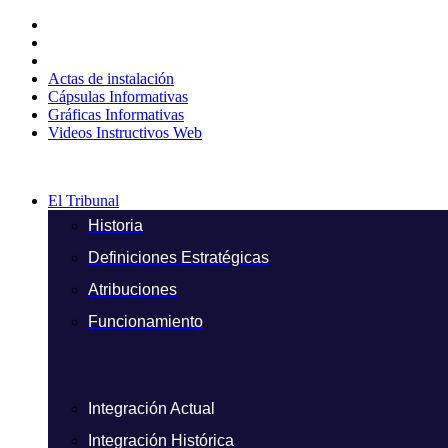
Ir
al
contenido
Actas de instalación
Cápsulas Informativas
Gráficas Informativas
Videos Instructivos Web
El Tribunal
Historia
Definiciones Estratégicas
Atribuciones
Funcionamiento
Integración Actual
Integración Histórica