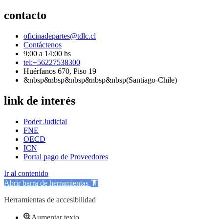
contacto
oficinadepartes@tdlc.cl
Contáctenos
9:00 a 14:00 hs
tel:+56227538300
Huérfanos 670, Piso 19
&nbsp&nbsp&nbsp&nbsp&nbsp(Santiago-Chile)
link de interés
Poder Judicial
FNE
OECD
ICN
Portal pago de Proveedores
Ir al contenido
Abrir barra de herramientas
Herramientas de accesibilidad
Aumentar texto