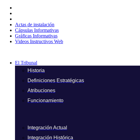
Ir
al
contenido
Actas de instalación
Cápsulas Informativas
Gráficas Informativas
Videos Instructivos Web
El Tribunal
Historia
Definiciones Estratégicas
Atribuciones
Funcionamiento
Integración Actual
Integración Histórica